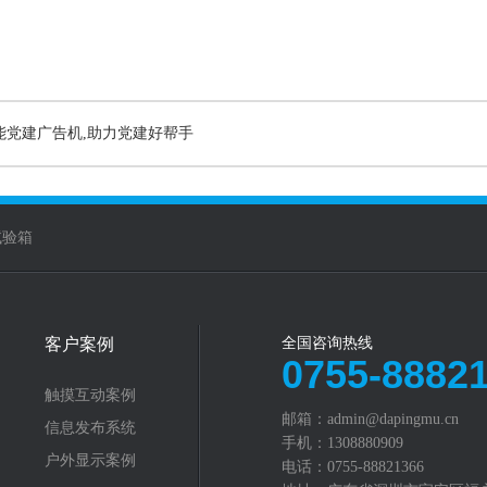
能党建广告机,助力党建好帮手
试验箱
客户案例
全国咨询热线
0755-8882
触摸互动案例
邮箱：admin@dapingmu.cn
信息发布系统
手机：1308880909
户外显示案例
电话：0755-88821366