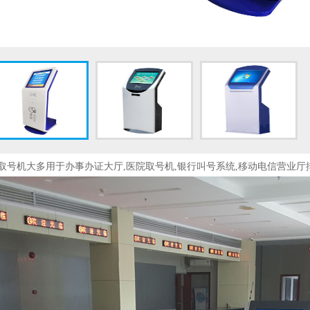
取号机大多用于办事办证大厅,医院取号机,银行叫号系统,移动电信营业厅