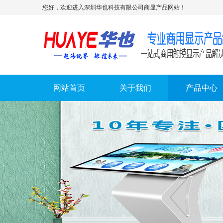
您好，欢迎进入深圳华也科技有限公司商显产品网站！
网站首页
关于我们
产品中心