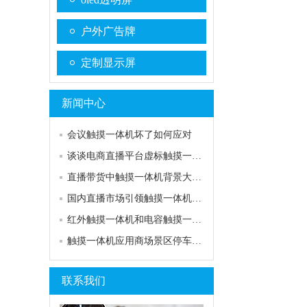
户外广告牌
定制显示屏
新闻中心
会议触摸一体机坏了如何应对
谈谈电商直播平台虚标触摸一体机尺寸问题
直播带货中触摸一体机背景大屏的作用
国内直播市场引领触摸一体机行业风潮
红外触摸一体机和电容触摸一体机的区别和选择
触摸一体机应用商场景区停车场自助查询系统
联系我们