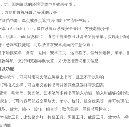
置，防止因内嵌式的环境导致声音效果变质；
2接口，方便扩展视频展台等其他设备；
有防遮挡功能，单点或多点遮挡后仍能正常流畅书写；
安卓（Android）7.0，操作系统双系统安全备用，方便老师操作；
单：脱离android系统和PC，通过手势操作可以调出便捷菜单，实现返
功能：悬浮式快捷键，可以放置在安卓桌面的任意位置；
通道下触摸菜单，含有：返回、安卓主页、运行程序、信号源选择、菜单、
浏览器导航：支持浏览器导航设置，方便使用查询相关信息
件及功能
板教学软件，可同时用两支笔在屏幕上书写，且互不干扰影响；
板书写模式选择，可自定义各种书写背景颜色及选择背景图案；
、硬笔、毛笔等、荧光笔、艺术笔等多种书写输入功能，输入时能够控制笔
和标注，书写内容局部或全屏放大、缩小、旋转、组合效果等，并可实现
截取、放大、缩小，旋转、组合等；取代鼠标、屏幕书写标注；
教学辅助工具，比如聚光灯、拉幕工具、黑屏工具、截屏工具、放大镜、视
中板功能；