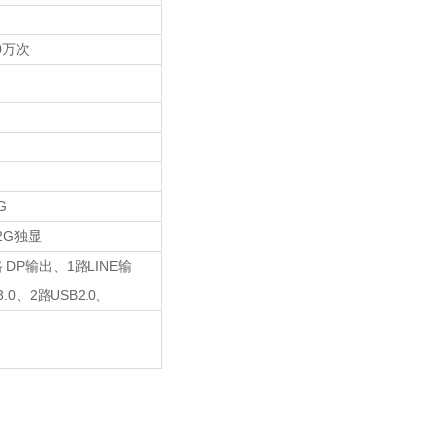
0
万次
G
2G
独显
DP
1
LINE
路
输出、
路
输
.0
2
USB
2.0
、
路
、