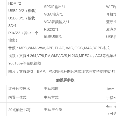
HDMI*2
SPDIF
*1
WIFI*
输出
USB2.0*2
（板载）
VGA
*1
*
输入
耳机
USB3.0*1
（板载）
VGA
*1
*
音频输入
蓝牙
SD*1
RS232*1
麦克
RJ45*2
（其中一个
USB*1
触摸
USB
输出）
MP3,WMA,WAV, APE, FLAC, AAC, OGG,M4A,3GPP
音频：
格式
H.264,VP8,RV,WMV,AVS,H.263,MPEG4
AC3
视频：支持
，
等视频
YouTube
等在线视频
JPG
BMP
PNG
/
图片：支持
、
、
等各种图片格式浏览并支持旋转
幻灯
触摸屏参数
红外触控技术
书写精度
1mm
内置一体式
书写方式
≥
手指
4mm
20
书写屏介质
点触控书写
（可