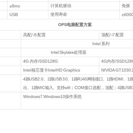
≤8ms
计算机驱动
免驱
USB
使用寿命
≥600
OPS
电脑配置方案
/ i5
/ i7
高配
配置
顶配
配置
InteI 系列
Intel Skylake
处理器
4G
/SSD128G
4G
/SSD128
内存
内存
InteI
InteIHD Graphics
NIVIDA GT1030 
核芯显卡
4
USB2.0
2
USB
3.0
1
RJ45
1
HDMI
1
路
、
路
、
路
网络接口、
路
、
1
MIC
wifi
COM
4
USB3
出、
路
输入、支持
；
接口选配，
顶配：
路
Windows7 Windows10
操作系统