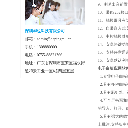
9、喇叭出音前
10、带RS23
11、触摸屏具
12、自带嵌入式
深圳华也科技有限公司
13、中控触摸菜
邮箱：admin@dapingmu.cn
14、安卓热键
手机：1308880909
15、支持任意
电话：0755-88821366
16、安卓默认
地址：广东省深圳市宝安区福永街
电子白板应用软
道和景工业一区i栋四层五层
1.专业电子白
2.具有多种白
3.具有彩虹笔
4.可全屏书写
的导入、打开、
5.具有强大的
上批注,支持板