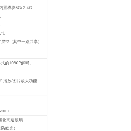
5G/ 2.4G
内置模块
1
1
*1
风
*2
扩展
（其中一路共享）
1080P
格式的
解码、
/
片播放
图片放大功能
5mm
钢化高透玻璃
选防眩光）