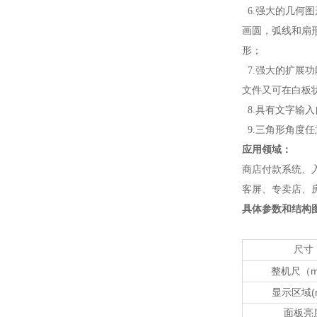
6.强大的几何
画圆，弧线和扇
形；
7.强大的扩展
文件又可在白板
8.具有文字输
9.三角形角度
应用领域：
商店付款系统、
客屏、专卖店、
具体参数和结构
尺寸
整机尺（
显示区域
面板亮