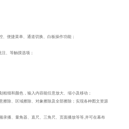
回触控、便捷菜单、通道切换、白板操作功能；
批注、等触摸选项；
划粗细和颜色，输入内容能任意放大、缩小及移动；
任意擦除、区域擦除、对象擦除及全部擦除；实现各种图文资源
频录播、量角器、直尺、三角尺、页面播放等等,并可在幕布