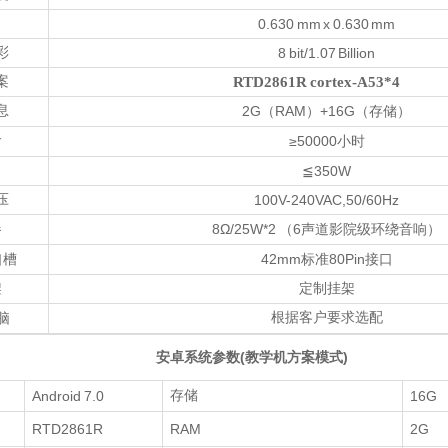
0.630
mm x
0.630
mm
彩
8 bit/1.07 Billion
案
RTD2861R cortex-A53*4
息
2G
RAM
+16G
（
）
（存储）
命
≥50000
小时
≦350W
压
100V-240VAC,50/60Hz
器
8Ω/25W*2
6
（
声道影院级环绕音响）
42mm
80Pin
口槽
标准
接口
架
定制挂架
根据客户要求选配
脑
(
)
安卓系统参数
教学机方案模式
Android
7.0
存储
16G
RTD2861R
RAM
2G