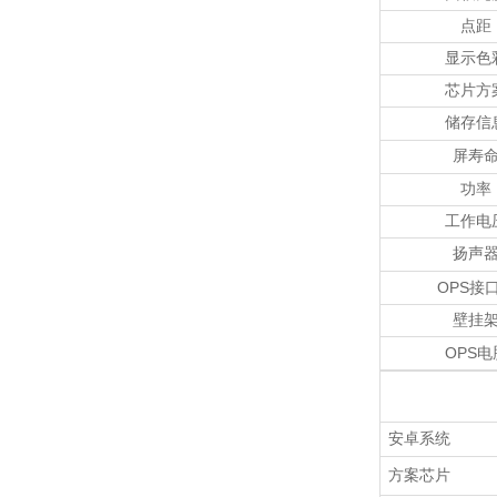
点距
显示色
芯片方
储存信
屏寿
功率
工作电
扬声
OPS
接
壁挂
OPS
电
安卓系统
方案芯片