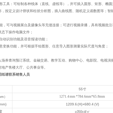
图形工具：可绘制各种线体（直线、虚线等），并可插入圆形、矩形、椭
形，按定义设计饼状和柱状分析图，插入曲线图、随机定义函数图等；智
功能，可与视频展台及摄像头等无缝连接；可进行视频录播，具有视频批注
状态下操作电脑文件；
入自动识别功能及语音报读功能；
任意变换功能，并可根据手绘图形、任意导入图形测量实际尺度与角度；
入场券查询预订系统、金融交易、教学互动、购物中心、电影院、电视演播
房地产售楼大厅、公共事业等。
图纸请联系销售人员
55
寸
mm
1271.4 mm *784.6mm*65.8mm
）
(mm)
1209.6 (H)×680.4 (V)
度
≥350cd/
㎡